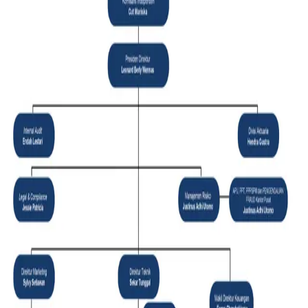
Struktur Organisasi
Perusahaan
Perusahaan memiliki struktur organisasi yang disusun
secara jelas, transparan, dan sesuai dengan ketentuan
regulasi yang berlaku dari Otoritas Jasa Keuangan (OJK).
Struktur ini dirancang untuk memastikan penerapan tata
kelola perusahaan yang baik (Good Corporate
Governance), efektivitas pengambilan keputusan, serta
pengawasan yang optimal di seluruh lini operasional.
PROFIL
Sejarah
Visi dan Misi
Manajemen
Laporan Keuangan