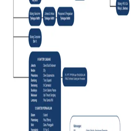
LAYANAN
Cek Polis
Renewal Polis
Bengkel Rekanan
Kebijakan Privasi
Pusat Klaim
Prosedur Klaim
Literasi Keuangan
Pusat Pengaduan
BERITA
Tips & Trik
Berita
HUBUNGI KAMI
Lokasi Kantor
Daftar Agen