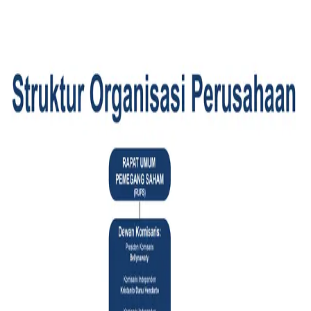
Sahabat
Produk
Layanan
Daftar Bengkel
FAQ
|
ID
EN
Hubungi Kami
Toggle Menu
Beranda
›
Struktur Organisasi Perusahaan