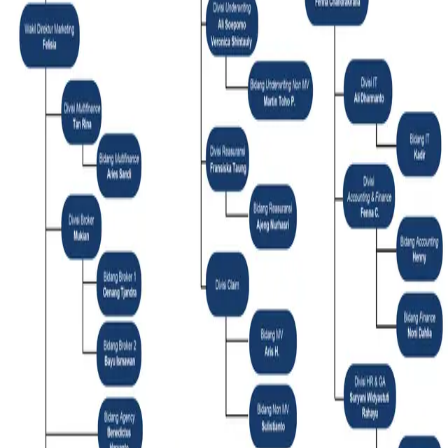
Laporan Keberlanjutan
Tata Kelola Perusahaan
Sahabat Insurance Berizin dan Diawasi Oleh OJK
PRODUK
Cara Beli Polis
Motor Vehicle Insurance
Asuransi Harta Benda
Asuransi Pengangkutan
Asuransi Rangka Kapal
Asuransi Rekayasa dan Asuransi Mesin
Asuransi Aneka
Asuransi Rangka Pesawat
Asuransi Perjalanan dan Kecelakaan Diri
Asuransi Tanggung Gugat