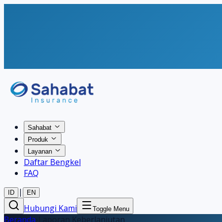
Sahabat
Produk
Layanan
Daftar Bengkel
FAQ
|
ID
EN
Hubungi Kami
Toggle Menu
Beranda
›
Laporan Keberlanjutan