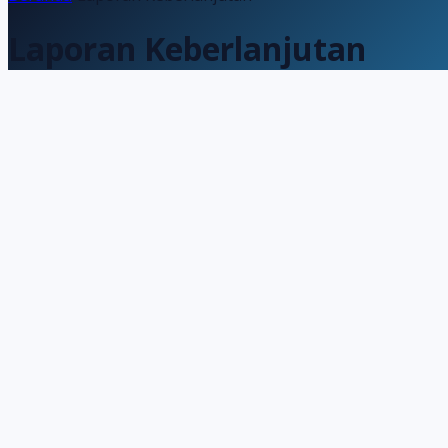
Laporan Keberlanjutan
Sustainability
Tahun 2024
1
file
Laporan Keberlanjutan 2024
PDF ·
826 KB
Unduh
Sustainability