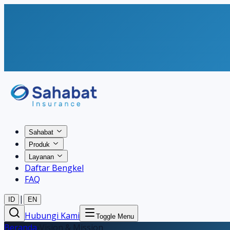
Sahabat
Produk
Layanan
Daftar Bengkel
FAQ
|
ID
EN
Hubungi Kami
Toggle Menu
Beranda
›
Vision & Mission