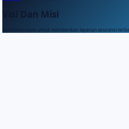
Visi Dan Misi
Komitmen kami untuk memberikan layanan asuransi terba
1
Menyediakan produk dan jasa asuransi umum yang 
2
Memberikan layanan yang profesional bagi konsu
3
Menjadi perusahaan yang sehat, menguntungkan, s